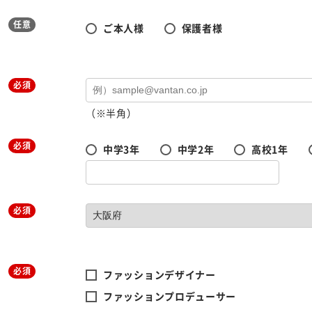
任意
ご本人様
保護者様
必須
（※半角）
必須
中学3年
中学2年
高校1年
必須
必須
ファッションデザイナー
ファッションプロデューサー