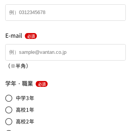
E-mail
必須
（※半角）
学年・職業
必須
中学3年
高校1年
高校2年