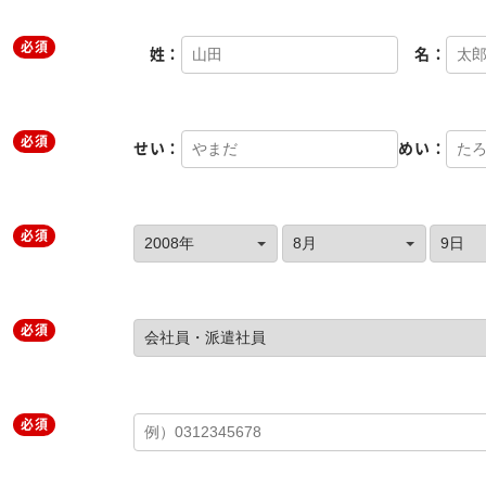
必須
姓：
名：
必須
せい：
めい：
必須
必須
必須