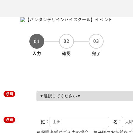
02
03
01
入力
確認
完了
必須
必須
姓：
名：
※保護者様がご入力の場合、お子様のお名前をご