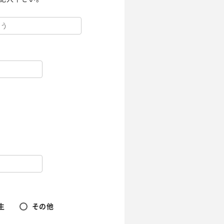
生
その他