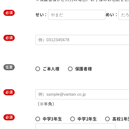
必須
せい：
めい：
必須
任意
ご本人様
保護者様
必須
（※半角）
必須
中学3年生
中学2年生
高校1年