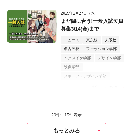
2025年2月27日（木）
まだ間に合う!一般入試欠員
募集3/14(金)まで
ニュース
東京校
大阪校
名古屋校
ファッション学部
ヘアメイク学部
デザイン学部
映像学部
スポーツ・デザイン学部
詳しくみる
29件中
15
件表示
もっとみる