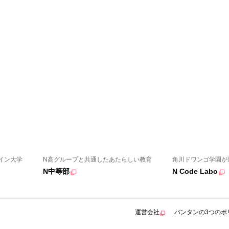
イン大学
N高グループと共通したあたらしい教育
角川ドワンゴ学園が
N中等部
N Code Labo
運営会社
バンタンの3つのポ