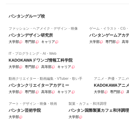
バンタングループ校
ファッション・ヘアメイク・デザイン・映像
ゲーム・イラスト・CG・
バンタンデザイン研究所
バンタンゲームアカ
大学部
専門部
キャリア
大学部
専門部
高等
IT・プログラミング・AI・Web
KADOKAWAドワンゴ情報工科学院
大学部
専門部
高等部
キャリア
動画クリエイター・動画編集・VTuber・歌い手
アニメ・声優・アニメ
バンタンクリエイターアカデミー
KADOKAWAア
大学部
専門部
高等部
キャリア
大学部
専門部
アート・デザイン・映像・映画
製菓・カフェ・和洋調理
バンタン芸術学院
バンタン国際製菓カフェ和洋調理
大学部
大学部