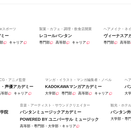
eスポーツ
製菓・カフェ・調理・飲食店開業
ヘアメイク・ネ
デミー
レコールバンタン
ヴィーナスア
部
キャリア
専門部
高等部
キャリア
専門部
高等部
CG・アニメ監督
マンガ・イラスト・マンガ編集者・ノベル
ヘ
ニメ・声優アカデミー
KADOKAWAマンガアカデミー
バ
高等部
キャリア
大学部
専門部
高等部
キャリア
大
音楽・アーティスト・サウンドクリエイター
観光・ホテ
学院
バンタンミュージックアカデミー
バンタン外
大学部・専
POWERED BY ユニバーサル ミュージック
高等部・専門部・大学部・キャリア