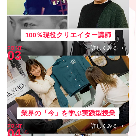
100％現役クリエイター講師
詳しくみる
POINT
03
業界の「今」を学ぶ実践型授業
詳しくみる
POINT
04