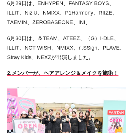
6月29日は、ENHYPEN、FANTASY BOYS、
ILLIT、NiziU、NMIXX、P1Harmony、RIIZE、
TAEMIN、ZEROBASEONE、INI、
6月30日は、＆TEAM、ATEEZ、（G）I-DLE、
ILLIT、NCT WISH、NMIXX、n.SSign、PLAVE、
Stray Kids、NEXZが出演しました。
2.メンバーが、ヘアアレンジ＆メイクを施術！