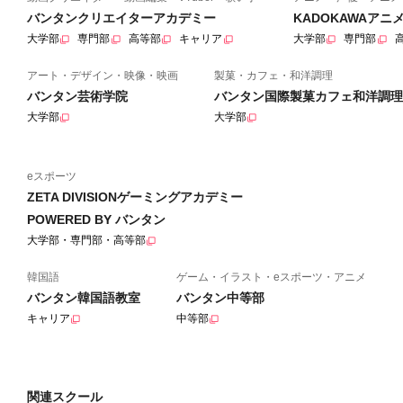
バンタンクリエイターアカデミー
KADOKAWAア
大学部
専門部
高等部
キャリア
大学部
専門部
アート・デザイン・映像・映画
製菓・カフェ・和洋調理
バンタン芸術学院
バンタン国際製菓カフェ和洋調理
大学部
大学部
eスポーツ
ZETA DIVISIONゲーミングアカデミー
POWERED BY バンタン
大学部・専門部・高等部
韓国語
ゲーム・イラスト・eスポーツ・アニメ
バンタン韓国語教室
バンタン中等部
キャリア
中等部
関連スクール