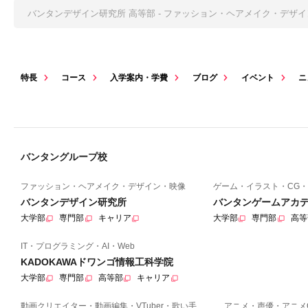
バンタンデザイン研究所 高等部 - ファッション・ヘアメイク・デザ
特長
コース
入学案内・学費
ブログ
イベント
ニ
バンタングループ校
ファッション・ヘアメイク・デザイン・映像
ゲーム・イラスト・CG・
バンタンデザイン研究所
バンタンゲームアカ
大学部
専門部
キャリア
大学部
専門部
高等
IT・プログラミング・AI・Web
KADOKAWAドワンゴ情報工科学院
大学部
専門部
高等部
キャリア
動画クリエイター・動画編集・VTuber・歌い手
アニメ・声優・アニメ