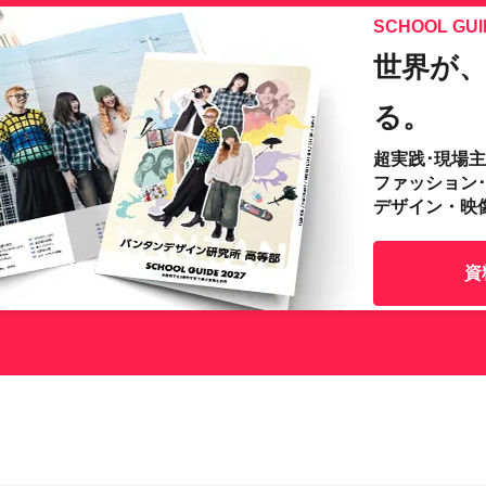
SCHOOL GUI
世界が
る。
超実践･現場
ファッション
デザイン・映
資