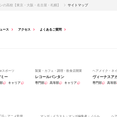
インの高校【東京・大阪・名古屋・札幌】
サイトマップ
ュース
アクセス
よくあるご質問
eスポーツ
製菓・カフェ・調理・飲食店開業
ヘアメイク・ネ
デミー
レコールバンタン
ヴィーナスア
部
キャリア
専門部
高等部
キャリア
専門部
高等部
CG・アニメ監督
マンガ・イラスト・マンガ編集者・ノベル
ヘ