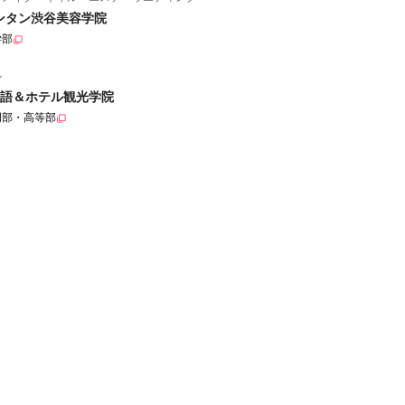
ンタン渋谷美容学院
学部
ル
語＆ホテル観光学院
門部・高等部