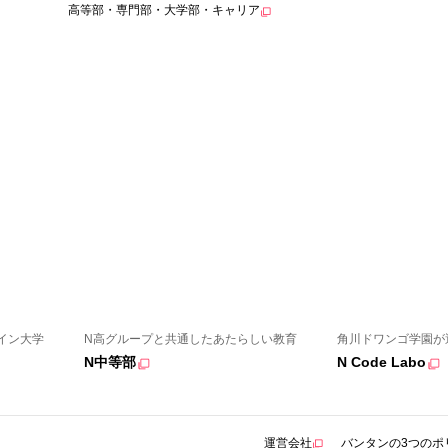
高等部・専門部・大学部・キャリア
イン大学
N高グループと共通したあたらしい教育
角川ドワンゴ学園が
N中等部
N Code Labo
運営会社
バンタンの3つのポ