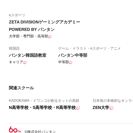
eスポーツ
ZETA DIVISIONゲーミングアカデミー
POWERED BY バンタン
大学部・専門部・高等部
韓国語
ゲーム・イラスト・eスポーツ・アニメ
バンタン韓国語教室
バンタン中等部
キャリア
中等部
関連スクール
KADOKAWA・ドワンゴが創るネットの高校
日本発の本格的なオンラ
N高等学校・S高等学校・R高等学校
ZEN大学
©株式会社バンタン