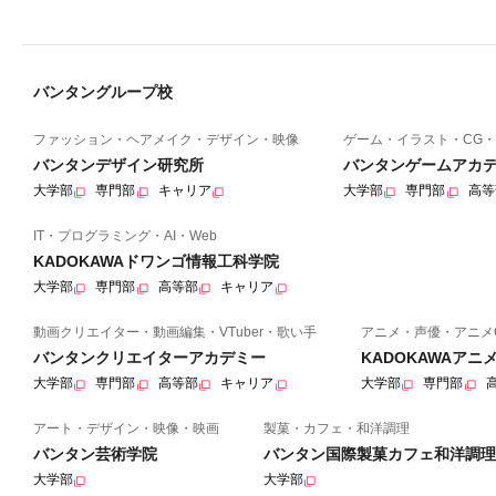
バンタングループ校
ファッション・ヘアメイク・デザイン・映像
ゲーム・イラスト・CG・
バンタンデザイン研究所
バンタンゲームアカ
大学部
専門部
キャリア
大学部
専門部
高等
IT・プログラミング・AI・Web
KADOKAWAドワンゴ情報工科学院
大学部
専門部
高等部
キャリア
動画クリエイター・動画編集・VTuber・歌い手
アニメ・声優・アニメ
バンタンクリエイターアカデミー
KADOKAWAア
大学部
専門部
高等部
キャリア
大学部
専門部
アート・デザイン・映像・映画
製菓・カフェ・和洋調理
バンタン芸術学院
バンタン国際製菓カフェ和洋調理
大学部
大学部