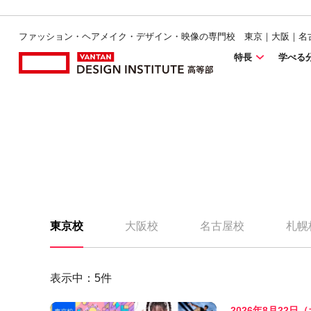
ファッション・ヘアメイク・デザイン・映像の専門校 東京｜大阪｜名
特長
学べる
東京校
大阪校
名古屋校
札幌
表示中：
5
件
2026年8月22日