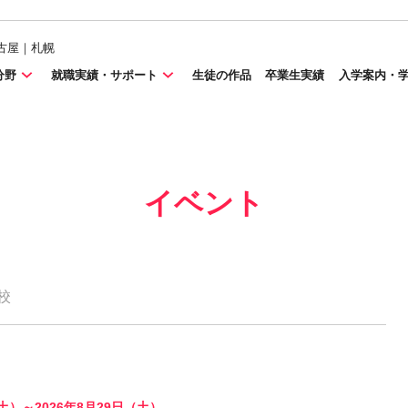
古屋｜札幌
分野
就職実績・サポート
生徒の作品
卒業生実績
入学案内・
イベント
校
（土）～2026年8月29日（土）