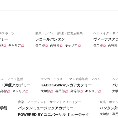
eスポーツ
製菓・カフェ・調理・飲食店開業
ヘアメイク・ネ
デミー
レコールバンタン
ヴィーナスア
部
キャリア
専門部
高等部
キャリア
専門部
高等部
CG・アニメ監督
マンガ・イラスト・マンガ編集者・ノベル
ヘ
ニメ・声優アカデミー
KADOKAWAマンガアカデミー
バ
高等部
キャリア
大学部
専門部
高等部
キャリア
大
音楽・アーティスト・サウンドクリエイター
観光・ホテ
学院
バンタンミュージックアカデミー
バンタン外
大学部・専
POWERED BY ユニバーサル ミュージック