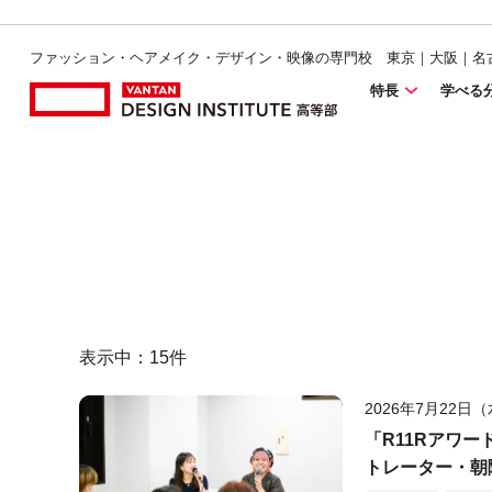
ファッション・ヘアメイク・デザイン・映像の専門校 東京｜大阪｜名
特長
学べる
表示中：
15
件
2026年7月22日
「R11Rアワ
トレーター・朝