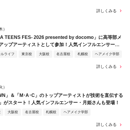
詳しくみる
（木）
 TEENS FES- 2026 presented by docomo」に高等部メ
アップアーティストとして参加！人気インフルエンサー・
！
ールライフ
東京校
大阪校
名古屋校
札幌校
ヘアメイク学部
詳しくみる
（火）
ROWN」＆「M･A･C」のトップアーティストが技術を直伝する
」がスタート！人気インフルエンサー・月姫さんも登場！
校
大阪校
名古屋校
札幌校
ヘアメイク学部
詳しくみる