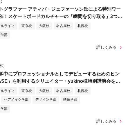
火）
トグラファー アティバ・ジェファーソン氏による特別ワー
催！スケートボードカルチャーの「瞬間を切り取る」3つの
ールライフ
東京校
大阪校
名古屋校
札幌校
ン学部
詳しくみる
（木）
学中にプロフェッショナルとしてデビューするためのヒン
SE」を利用するクリエイター・yukino様特別講演会を実
ールライフ
東京校
大阪校
名古屋校
札幌校
ヘアメイク学部
デザイン学部
映像学部
ン学部
詳しくみる