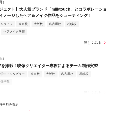
（月）
ェクト】大人気ブランド「milktouch」とコラボレーショ
イメージしたヘア＆メイク作品をシューティング！
ールライフ
東京校
大阪校
名古屋校
札幌校
ヘアメイク学部
詳しくみる
（水）
Vを撮影！映像クリエイター専攻によるチーム制作実習
学生インタビュー
東京校
大阪校
名古屋校
札幌校
映像学部
詳しくみる
2件中
15
件表示