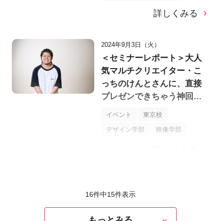
詳しくみる
2024年9月3日（火）
＜セミナーレポート＞大人
気マルチクリエイター・こ
っちのけんとさんに、直接
プレゼンできちゃう神回！2
日間で、「はいよろこん
イベント
東京校
で」のグッズデザインor MV
デザイン学部
映像学部
制作の仕事を体験！
詳しくみる
16件中
15
件表示
もっとみる