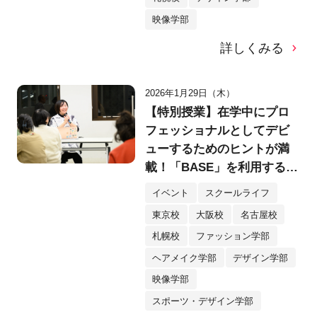
映像学部
詳しくみる
2026年1月29日（木）
【特別授業】在学中にプロ
フェッショナルとしてデビ
ューするためのヒントが満
載！「BASE」を利用するク
リエイター・yukino様特別
イベント
スクールライフ
講演会を実施！
東京校
大阪校
名古屋校
札幌校
ファッション学部
ヘアメイク学部
デザイン学部
映像学部
スポーツ・デザイン学部