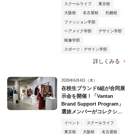
スクールライフ
東京校
大阪校
名古屋校
札幌校
ファッション学部
ヘアメイク学部
デザイン学部
映像学部
スポーツ・デザイン学部
詳しくみる
2026年6月4日（木）
在校生ブランド6組が合同展
示会を開催！「Vantan
Brand Support Program」
選抜メンバーがコレクショ
ン発表！
イベント
スクールライフ
東京校
大阪校
名古屋校