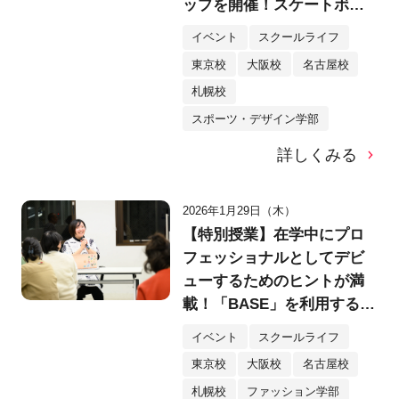
ップを開催！スケートボー
ドカルチャーの「瞬間を切
イベント
スクールライフ
り取る」3つのポイントと
東京校
大阪校
名古屋校
は？
札幌校
スポーツ・デザイン学部
詳しくみる
2026年1月29日（木）
【特別授業】在学中にプロ
フェッショナルとしてデビ
ューするためのヒントが満
載！「BASE」を利用するク
リエイター・yukino様特別
イベント
スクールライフ
講演会を実施！
東京校
大阪校
名古屋校
札幌校
ファッション学部