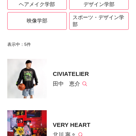
ヘアメイク学部
デザイン学部
スポーツ・デザイン学
映像学部
部
表示中：
5
件
CIVIATELIER
田中 恵介
VERY HEART
北川 寧々