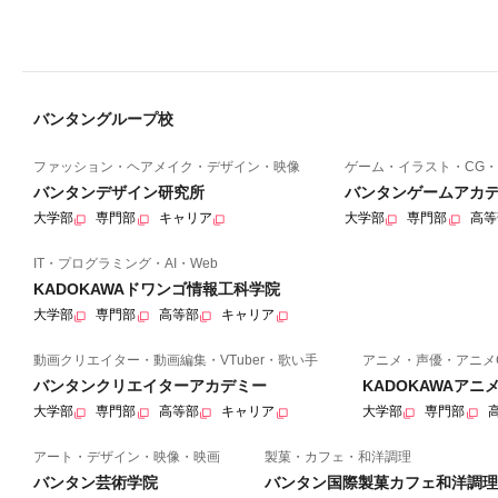
バンタングループ校
ファッション・ヘアメイク・デザイン・映像
ゲーム・イラスト・CG・
バンタンデザイン研究所
バンタンゲームアカ
大学部
専門部
キャリア
大学部
専門部
高等
IT・プログラミング・AI・Web
KADOKAWAドワンゴ情報工科学院
大学部
専門部
高等部
キャリア
動画クリエイター・動画編集・VTuber・歌い手
アニメ・声優・アニメ
バンタンクリエイターアカデミー
KADOKAWAア
大学部
専門部
高等部
キャリア
大学部
専門部
アート・デザイン・映像・映画
製菓・カフェ・和洋調理
バンタン芸術学院
バンタン国際製菓カフェ和洋調理