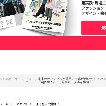
超実践･現場
ファッション
デザイン・映
資
インの高校【東
ブロ
未来のオリンピック選手に一歩近付いた！？ バン
グ
「Xgames」にて見事銀メダルを獲得！
ュース
アクセス
よくあるご質問