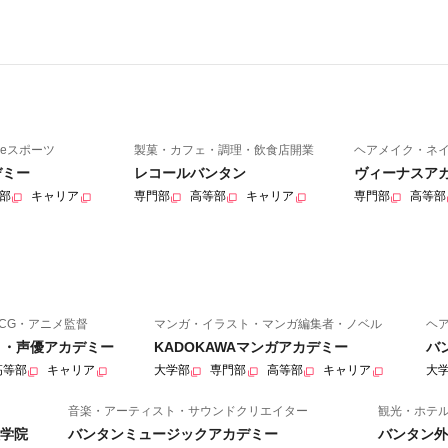
eスポーツ
製菓・カフェ・調理・飲食店開業
ヘアメイク・ネ
デミー
レコールバンタン
ヴィーナスア
部
キャリア
専門部
高等部
キャリア
専門部
高等部
CG・アニメ監督
マンガ・イラスト・マンガ編集者・ノベル
ヘ
ニメ・声優アカデミー
KADOKAWAマンガアカデミー
バ
高等部
キャリア
大学部
専門部
高等部
キャリア
大
音楽・アーティスト・サウンドクリエイター
観光・ホテ
学院
バンタンミュージックアカデミー
バンタン外