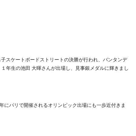
男子スケートボードストリートの決勝が行われ、
バンタンデ
合 １年生の池田 大暉さんが出場し、見事銀メダルに輝きまし
024年にパリで開催されるオリンピック出場にも一歩近付きま