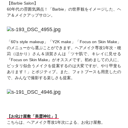
【Barbie Salon】
60年代の雰囲気満点！「Barbie」の世界観をイメージした、ヘ
ア＆メイクアップサロン。
「60‘s style makeup」「Y2K make」「Focus on Skin Make」
のメニューから選ぶことができます。ヘアメイク専攻1年次・穂
苅（ほかり）さん＆須賀さんは「ツヤ肌で、キレイに見せる
『Focus on Skin Make』がオススメです。初めましての人に、
ピッタリ似合うメイクを提案するのは大変ですが、やり甲斐も
あります！」とポジティブ。また、フォトブースも用意したの
で、みんなで撮影する楽しさも提案。
【お化け屋敷「美霊神社」】
こちらは、
ヘアメイク専攻1年次
による、お化け屋敷。