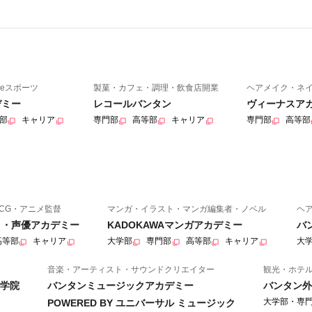
eスポーツ
製菓・カフェ・調理・飲食店開業
ヘアメイク・ネ
デミー
レコールバンタン
ヴィーナスア
部
キャリア
専門部
高等部
キャリア
専門部
高等部
CG・アニメ監督
マンガ・イラスト・マンガ編集者・ノベル
ヘ
ニメ・声優アカデミー
KADOKAWAマンガアカデミー
バ
高等部
キャリア
大学部
専門部
高等部
キャリア
大
音楽・アーティスト・サウンドクリエイター
観光・ホテ
学院
バンタンミュージックアカデミー
バンタン外
大学部・専
POWERED BY ユニバーサル ミュージック