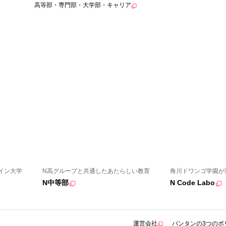
高等部・専門部・大学部・キャリア
イン大学
N高グループと共通したあたらしい教育
角川ドワンゴ学園が
N中等部
N Code Labo
運営会社
バンタンの3つのポ