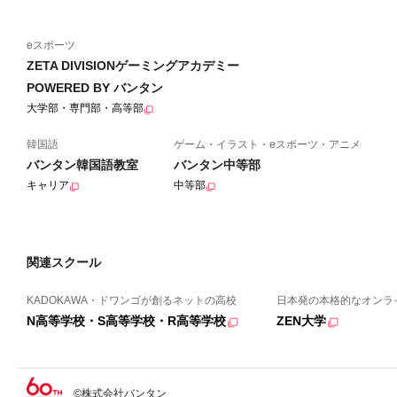
eスポーツ
ZETA DIVISIONゲーミングアカデミー
POWERED BY バンタン
大学部・専門部・高等部
韓国語
ゲーム・イラスト・eスポーツ・アニメ
バンタン韓国語教室
バンタン中等部
キャリア
中等部
関連スクール
KADOKAWA・ドワンゴが創るネットの高校
日本発の本格的なオンラ
N高等学校・S高等学校・R高等学校
ZEN大学
©株式会社バンタン