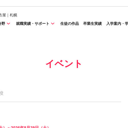
古屋｜札幌
分野
就職実績・サポート
生徒の作品
卒業生実績
入学案内・
イベント
校
（土）～2026年8月29日（土）