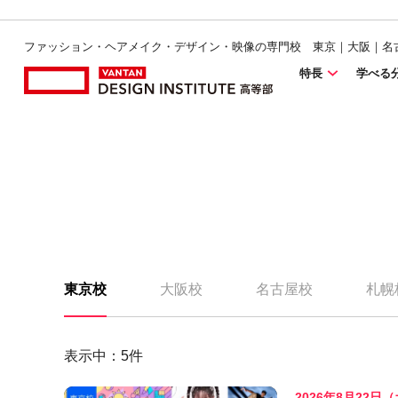
ファッション・ヘアメイク・デザイン・映像の専門校 東京｜大阪｜名
特長
学べる
東京校
大阪校
名古屋校
札幌
表示中：
5
件
2026年8月22日