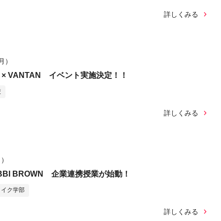
詳しくみる
（月）
pper × VANTAN イベント実施決定！！
校
詳しくみる
月）
BBI BROWN 企業連携授業が始動！
メイク学部
詳しくみる