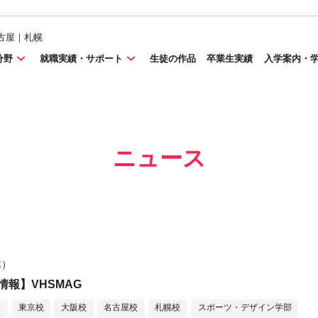
古屋｜札幌
分野
就職実績・サポート
生徒の作品
卒業生実績
入学案内・
ニュース
木）
報】VHSMAG
ス
東京校
大阪校
名古屋校
札幌校
スポーツ・デザイン学部