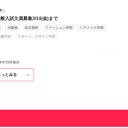
（木）
般入試欠員募集3/14(金)まで
校
大阪校
名古屋校
ファッション学部
ヘアメイク学部
映像学部
スポーツ・デザイン学部
詳しくみる
件中
15
件表示
もっとみる