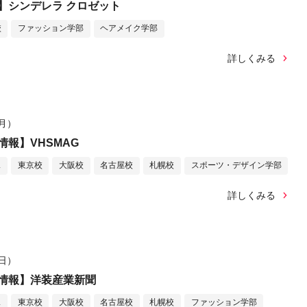
】シンデレラ クロゼット
校
ファッション学部
ヘアメイク学部
詳しくみる
（月）
報】VHSMAG
ス
東京校
大阪校
名古屋校
札幌校
スポーツ・デザイン学部
詳しくみる
（日）
情報】洋装産業新聞
ス
東京校
大阪校
名古屋校
札幌校
ファッション学部