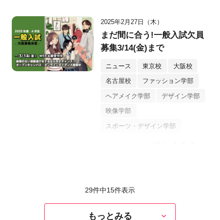
2025年2月27日（木）
まだ間に合う!一般入試欠員
募集3/14(金)まで
ニュース
東京校
大阪校
名古屋校
ファッション学部
ヘアメイク学部
デザイン学部
映像学部
スポーツ・デザイン学部
詳しくみる
29件中
15
件表示
もっとみる