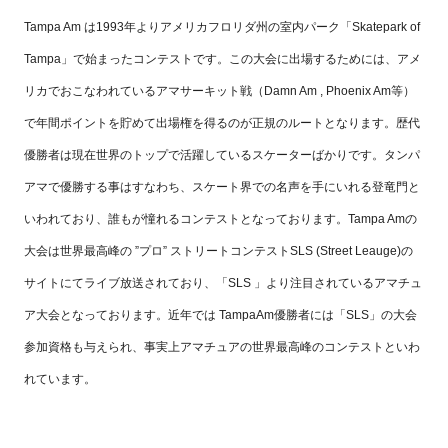
Tampa Am は1993年よりアメリカフロリダ州の室内パーク「Skatepark of
Tampa」で始まったコンテストです。この大会に出場するためには、アメ
リカでおこなわれているアマサーキット戦（Damn Am , Phoenix Am等）
で年間ポイントを貯めて出場権を得るのが正規のルートとなります。歴代
優勝者は現在世界のトップで活躍しているスケーターばかりです。タンパ
アマで優勝する事はすなわち、スケート界での名声を手にいれる登竜門と
いわれており、誰もが憧れるコンテストとなっております。Tampa Amの
大会は世界最高峰の ”プロ” ストリートコンテストSLS (Street Leauge)の
サイトにてライブ放送されており、「SLS 」より注目されているアマチュ
ア大会となっております。近年では TampaAm優勝者には「SLS」の大会
参加資格も与えられ、事実上アマチュアの世界最高峰のコンテストといわ
れています。