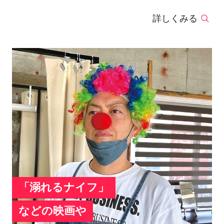
Rimi”氏のアシスタントとして師事2011年 師匠の
詳しくみる
渡仏をきっかけに独立。その後4年間は大阪を拠
点に、雑 誌、 ファッション、メディア（TV）を
中心に活動。現 在は 広告 、ファッション 、雑
誌、アーティスト専属、タレント専属など、多岐
に渡り活躍中。
「溺れるナイフ」
などの映画や