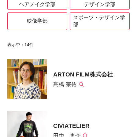
ヘアメイク学部
デザイン学部
スポーツ・デザイン学
映像学部
部
表示中：
14
件
ARTON FILM株式会社
髙橋 宗佑
CIVIATELIER
田中 恵介