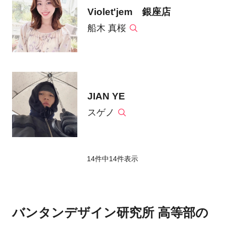
Violet'jem 銀座店
船木 真桜
JIAN YE
スゲノ
14件中
14
件表示
バンタンデザイン研究所 高等部の