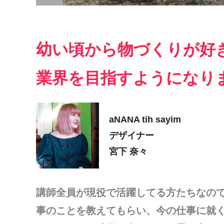
幼い頃から物づくりが好
業界を目指すようになり
aNANA tih sayim
デザイナー
宮下 奈々
講師全員が現役で活躍してる方たちなの
事のことを教えてもらい、今の仕事に就