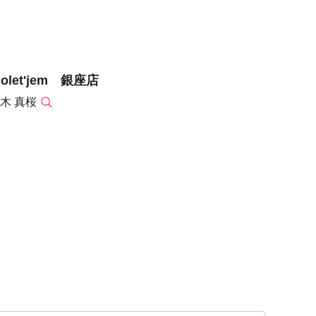
iolet'jem 銀座店
木 真桜