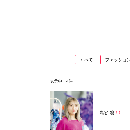
すべて
ファッショ
表示中：
4
件
高谷 凜