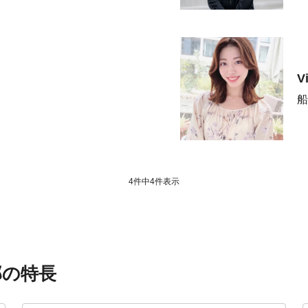
V
船
4件中
4
件表示
部の特長