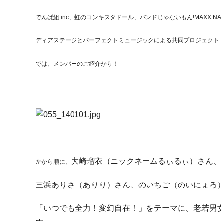
でんぱ組.inc、虹のコンキスタドール、バンドじゃないもん!MAXX N
ディアステージとパーフェクトミュージックによる共同プロジェクト「
では、メンバーのご紹介から！
大崎瑠衣（ニックネームるぃるぃ）さん、
左から順に、
三浜ありさ（ありり）さん、のいちご（のいにょろ
「いつでも全力！変幻自在！」をテーマに、老若男