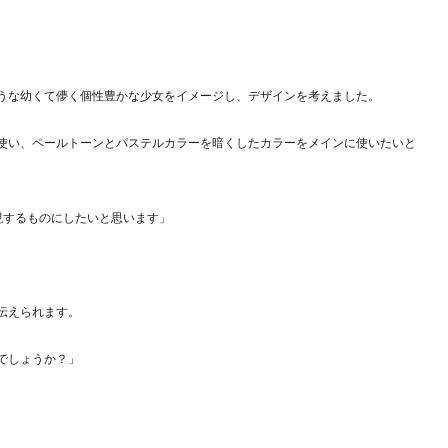
うな幼くて儚く個性豊かな少女をイメージし、デザインを考えました。
使い、ペールトーンとパステルカラーを暗くしたカラーをメインに使いたいと
現するものにしたいと思います」
伝えられます。
でしょうか？」